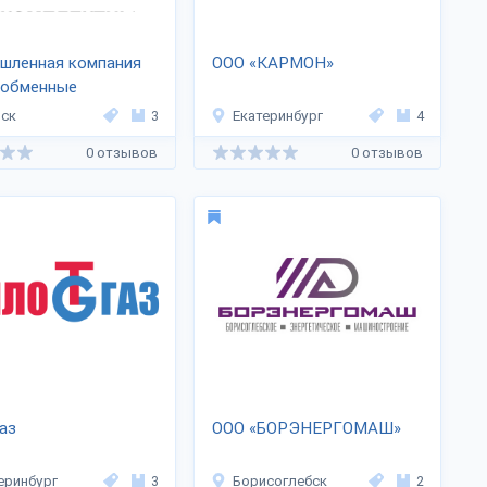
шленная компания
ООО «КАРМОН»
ообменные
огии»
ск
3
Екатеринбург
4
0 отзывов
0 отзывов
аз
ООО «БОРЭНЕРГОМАШ»
еринбург
3
Борисоглебск
2