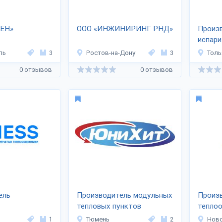
ЕН»
ООО «ИНЖИНИРИНГ РНД»
Произв
испари
охлаж
ль
3
Ростов-на-Дону
3
Толь
0 отзывов
0 отзывов
ель
Производитель модульных
Произ
тепловых пунктов
тепло
ников «HESS»
«ЮниХит»
обору
1
Тюмень
2
Нов