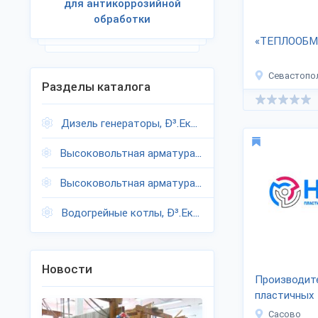
для антикоррозийной
обработки
«ТЕПЛООБМ
Севастопо
Разделы каталога
Дизель генераторы, Ð³.Екатеринбург
Высоковольтная арматура, Ð³.Екатеринбург
Высоковольтная арматура, Ð³.Екатеринбург
Водогрейные котлы, Ð³.Екатеринбург
Новости
Производит
пластичных
теплообмен
Сасово