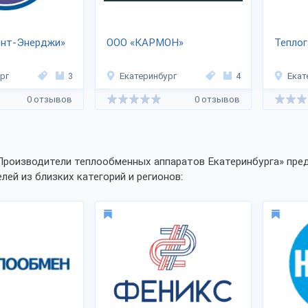
ент-Энерджи»
ООО «КАРМОН»
Теплог
рг
3
Екатеринбург
4
Екат
0 отзывов
0 отзывов
Производители теплообменных аппаратов Екатеринбурга» пред
лей из близких категорий и регионов: