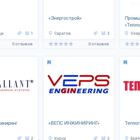
«Энергострой»
Промы
«Тепл
Технол
цк
1
Саратов
3
Озер
0 отзывов
0 отзывов
иниринг
«ВЕПС ИНЖИНИРИНГ»
Теплог
2
Курск
3
Екат