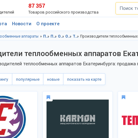
87 357
дителей
Товаров российского производства
рта
Новости
О проекте
лообменные аппараты
Промышленное оборудование, Свердловская область
Промышленное оборудование, Екатеринбург
Оборудование энергетической промышленности, Свердловская область
Оборудование энергетической промышленности, Екатеринбург
Теплообменные аппараты, Свердловская область
Производители теплообменных 
ители теплообменных аппаратов Ека
водителей теплообменных аппаратов Екатеринбурга: продажа п
тингу
популярные
новые
показать на карте