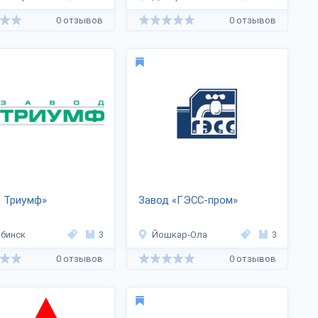
налитпром»
0 отзывов
0 отзывов
д Триумф»
Завод «ГЭСС-пром»
бинск
3
Йошкар-Ола
3
0 отзывов
0 отзывов