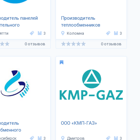
одитель панелей
Производитель
тельного
теплообменников
дения «HuPad»
«Теплотекс АПВ»
ятти
3
Коломна
3
0 отзывов
0 отзывов
водитель
ООО «КМП-ГАЗ»
обменного
дования
осибирск
3
Дмитров
3