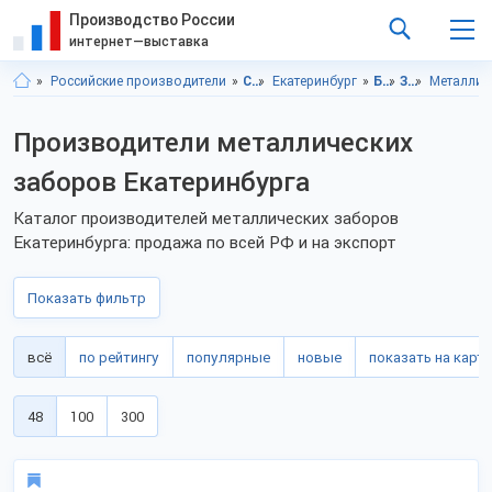
Производство России
интернет—выставка
Российские производители
Свердловская область
Екатеринбург
Благоустройство
Заборы и ограждения
Металлич
Производители металлических
заборов Екатеринбурга
Каталог производителей металлических заборов
Екатеринбурга: продажа по всей РФ и на экспорт
Показать фильтр
всё
по рейтингу
популярные
новые
показать на карте
48
100
300