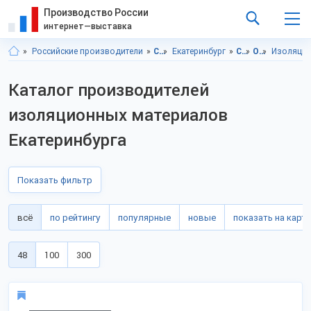
Производство России
интернет—выставка
Российские производители
Свердловская область
Екатеринбург
Строительство и ремонт
Отделочные материалы
Изоляцио
Каталог производителей
изоляционных материалов
Екатеринбурга
Показать фильтр
всё
по рейтингу
популярные
новые
показать на карте
48
100
300