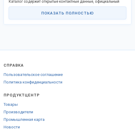
Каталог содержит открытые контактные данные, официальный
сайт и дает возможность сделать заказ напрямую, стать
партнером в своём регионе.
ПОКАЗАТЬ ПОЛНОСТЬЮ
Российские производственные компании активно поддерживают
программу импортозамещения и модернизации, предлагают
прибыльное партнерство.
Грузы отправляем в любые регионы России, ТС и за границу.
Для поставки в страны ТС предоставляются необходимые
документы.
СПРАВКА
Пользовательское соглашение
Политика конфиденциальности
ПРОДУКТЦЕНТР
Товары
Производители
Промышленная карта
Новости