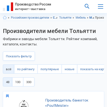
Производство России
интернет—выставка
Российские производители
Самарская область
Тольятти
Мебель
Мебель, Самарская область
Произво
Производители мебели Тольятти
Фабрики и заводы мебели Тольятти. Рейтинг компаний,
каталоги, контакты.
Показать фильтр
всё
по рейтингу
популярные
новые
показать на карте
48
100
300
Производитель банкеток
«PoufMeister»