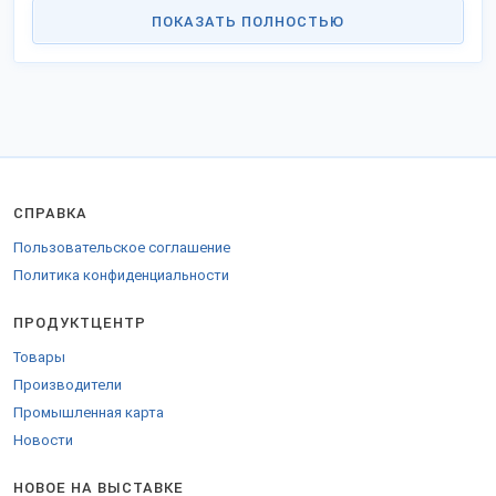
Каталог содержит открытые контактные данные, официальный
ПОКАЗАТЬ ПОЛНОСТЬЮ
сайт и позволяет заказать продукцию оптом напрямую, стать
дилером в Вашем городе.
Российские производители активно включились в программу
импортозамещения и модернизации, предлагают прибыльное
сотрудничество.
Доставка во все регионы РФ, СНГ и на экспорт.
Для экспорта в страны ЕС предоставляются сопроводительные
сертификаты.
СПРАВКА
Пользовательское соглашение
Политика конфиденциальности
ПРОДУКТЦЕНТР
Товары
Производители
Промышленная карта
Новости
НОВОЕ НА ВЫСТАВКЕ