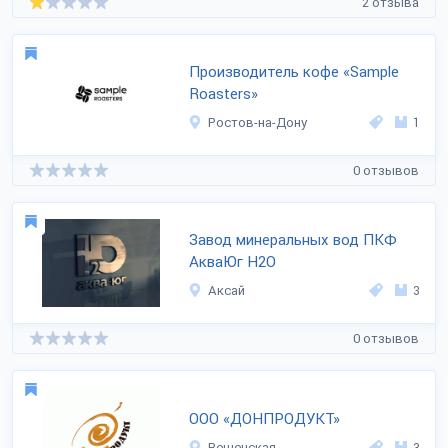
2 отзыва
Производитель кофе «Sample
Roasters»
Ростов-на-Дону
1
0 отзывов
Завод минеральных вод ПКФ
АкваЮг Н2О
Аксай
3
0 отзывов
ООО «ДОНПРОДУКТ»
Вешенская
3