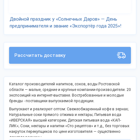
Двойной праздник у «Солнечных Даров» — День
предпринимателя и звание «Экспортёр года 2025»!
Рассчитать доставку
Каталог производителей напитков, соков, воды Ростовской
области — малые, средние и крупные компании-производители. 20
экспозиций на интернет-выставке. Востребованные и молодые
бренды - поставщики выпускаемой продукции.
Выпускают и реализуют оптом: Cвежеобжаренный кофе в зернах;
Натуральные соки прямого отжима и нектары; Питьевая вода
«ИВЕРСКАЯ» высшей категории; Детская питьевая вода «КАП-
ЛИК»; Соки, нектары и напитки «Сто рецептов» и т.д., без торговых
накруток перекупщиков по цене изготовителя — существенно
дешевле розницы.