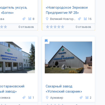
одитель уксуса,
«Новгородское Зерновое
 «Боген»
Предприятие № 28»
ква
8
Великий Новгород
16
0 отзывов
0 отзывов
ротарановский
Сахарный завод
ый завод»
«Успенский сахарник»
сеевка
1
Армавир
2