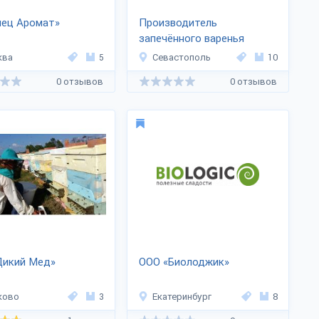
пец Аромат»
Производитель
запечённого варенья
«Вкусно Крым»
ква
5
Севастополь
10
0 отзывов
0 отзывов
Дикий Мед»
ООО «Биолоджик»
ково
3
Екатеринбург
8