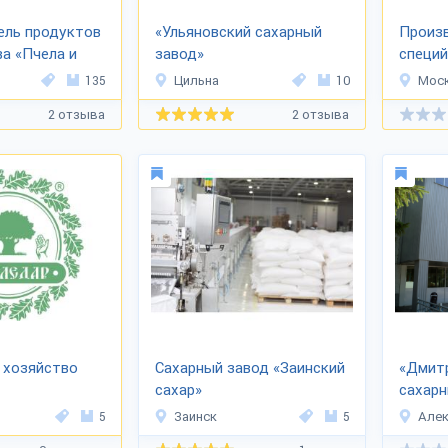
ель продуктов
«Ульяновский сахарный
Произв
а «Пчела и
завод»
специй
135
Цильна
10
Мос
2 отзыва
2 отзыва
 хозяйство
Сахарный завод «Заинский
«Дмит
сахар»
сахарн
5
Заинск
5
Алек