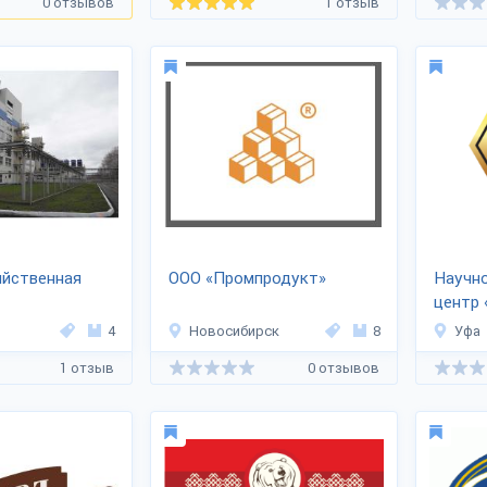
0 отзывов
1 отзыв
яйственная
ООО «Промпродукт»
Научн
центр 
опромпереработка»
4
Новосибирск
8
Уфа
1 отзыв
0 отзывов