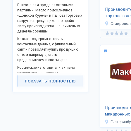
Выпускают и продают оптовыми
Производит
партиями: Масло подсолнечное
тарталеток 
«Донской Курень» и т.д., без торговых
накруток перекупщиков по прайс-
Плюс»
Ставропол
листу производителя — значительно
дешевле розницы.
Каталог содержит открытые
контактные данные, официальный
сайт и позволяет купить продукцию
оптом напрямую, стать
представителем в своём крае.
Российские изготовители активно
включились в процессы
импортозамещения и модернизации,
ПОКАЗАТЬ ПОЛНОСТЬЮ
предлагают прибыльное
сотрудничество.
Оптовые поставки в любые регионы
РФ, СНГ и за границу.
Производит
Для доставки за пределы РФ
макаронных
предоставляются сопроводительные
накладные.
«МакСтори»
Екатеринбу