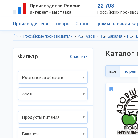
22 708
Производство России
интернет—выставка
Российских произво
Производители
Товары
Спрос
Промышленная ка
Российские производители
Ростовская область
Азов
Продукты питания
Бакалея
Продукты питания, Ростовская область
Продук
Каталог 
Фильтр
Очистить
всё
по рей
Ростовская область
Азов
Продукты питания
Бакалея