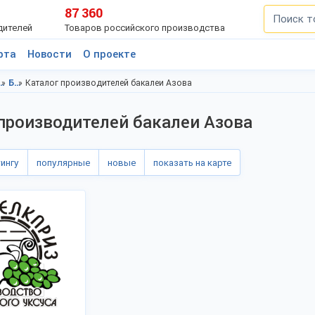
87 360
дителей
Товаров российского производства
рта
Новости
О проекте
ты питания, Азов
Бакалея, Ростовская область
Каталог производителей бакалеи Азова
производителей бакалеи Азова
тингу
популярные
новые
показать на карте