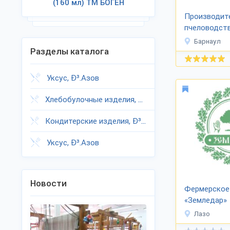
(160 мл) ТМ БОГЕН
Производит
пчеловодств
человек»
Барнаул
Разделы каталога
Уксус, Ð³.Азов
Хлебобулочные изделия, Ð³.Азов
Кондитерские изделия, Ð³.Азов
Уксус, Ð³.Азов
Новости
Фермерское
«Земледар»
Лазо