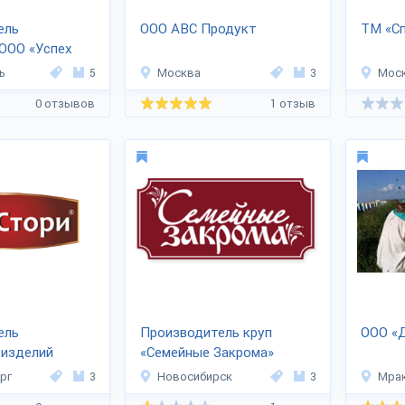
ель
ООО АВС Продукт
ТМ «С
ООО «Успех
ь
5
Москва
3
Мос
0 отзывов
1 отзыв
ель
Производитель круп
ООО «
 изделий
«Семейные Закрома»
рг
3
Новосибирск
3
Мра