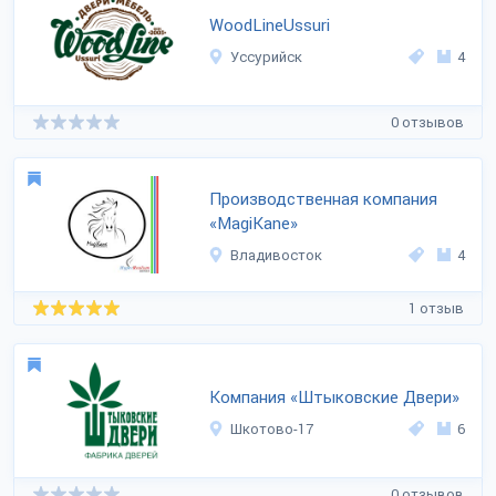
WoodLineUssuri
Уссурийск
4
0 отзывов
Производственная компания
«MagiKane»
Владивосток
4
1 отзыв
Компания «Штыковские Двери»
Шкотово-17
6
0 отзывов