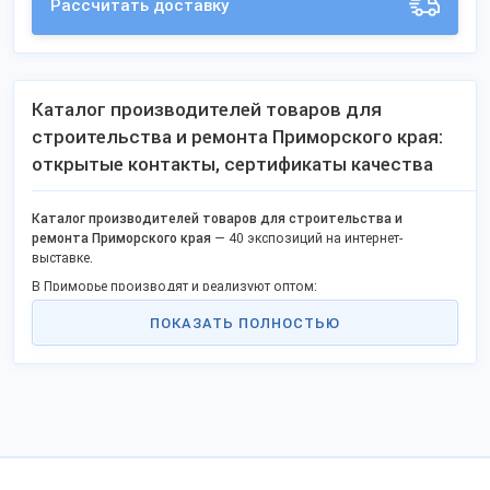
Рассчитать доставку
Каталог производителей товаров для
строительства и ремонта Приморского края:
открытые контакты, сертификаты качества
Каталог производителей товаров для строительства и
ремонта Приморского края
— 40 экспозиций на интернет-
выставке.
В Приморье производят и реализуют оптом:
Строительные бетонные смеси
ПОКАЗАТЬ ПОЛНОСТЬЮ
Межкомнатные раздвижные перегородки из дерева
Алюминиевые вентиляционные решетки
Теплоизоляцию и утеплители и т.д.
Каталог включает открытые контакты, официальный сайт,
предусмотрена форма обратной связи. Сравнивайте оптовые
цены, рассчитывайте стоимость доставки транспортными
компаниями.