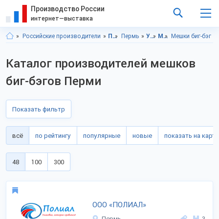
Производство России
интернет—выставка
Российские производители
Пермский край
Пермь
Упаковка
Мешки
Мешки биг-бэг
Каталог производителей мешков
биг-бэгов Перми
Показать фильтр
всё
по рейтингу
популярные
новые
показать на карте
48
100
300
ООО «ПОЛИАЛ»
Пермь
3