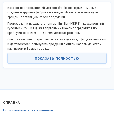
Каталог производителей мешков биг-бэгов Перми — малые,
средние и крупные фабрики и заводы. Известные и молодые
бренды - поставщики своей продукции.
Производят и предлагают оптом: Биг-Бэг (МКР-1) - двухстропный,
кубовый 75х75 и т.д., без торговых наценок посредников по
прайсу изготовителя — до 70% дешевле розницы.
Список включает открытые контактные данные, официальный сайт
и дает возможность купить продукцию оптом напрямую, стать
партнером в Вашем городе.
Российские производственные компании активно поддерживают
ПОКАЗАТЬ ПОЛНОСТЬЮ
программу импортозамещения и модернизации, предлагают
взаимовыгодное партнерство.
Заказы отправляем во все регионы РФ, СНГ и на экспорт.
Для экспорта в страны Таможенного союза предоставляются
необходимые документы.
СПРАВКА
Пользовательское соглашение