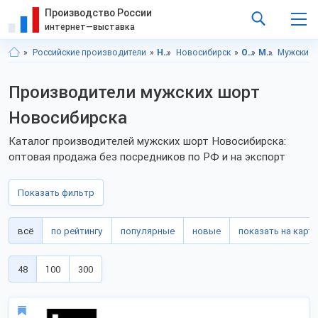
Производство России
интернет—выставка
Российские производители
Новосибирская область
Новосибирск
Одежда
Мужская одежда и аксессуары
Мужские 
Производители мужских шорт
Новосибирска
Каталог производителей мужских шорт Новосибирска:
оптовая продажа без посредников по РФ и на экспорт
Показать фильтр
всё
по рейтингу
популярные
новые
показать на карте
48
100
300