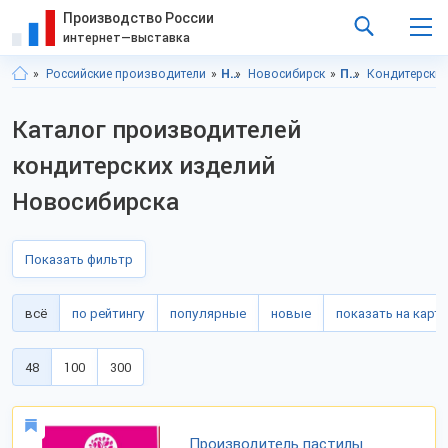
Производство России
интернет—выставка
Российские производители
Новосибирская область
Новосибирск
Продукты питания
Кондитерские
Каталог производителей
кондитерских изделий
Новосибирска
Показать фильтр
всё
по рейтингу
популярные
новые
показать на карте
48
100
300
Производитель пастилы