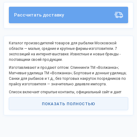
Рассчитать доставку
Каталог производителей товаров для рыбалки Московской
области — малые, средние и крупные фирмы-изготовители. 7
экспозиций на интернет-выставке. Известные и новые бренды -
поставщики своей продукции.
Изготавливают и продают оптом: Спиннинги ТМ «Волжанка»;
Матчевые удилища ТМ «Волжанка»; Бортовые и донные удилища;
Санки для рыбаков и т.д., без торговых накруток посредников по
прайсу изготовителя — значительно дешевле импорта.
Список включает открытые контакты, официальный сайт и дает
возможность сделать заказ напрямую, стать партнером в Вашем
регионе.
ПОКАЗАТЬ ПОЛНОСТЬЮ
Российские производственные фирмы активно включились в
процессы импортозамещения и модернизации, предлагают
взаимовыгодное партнерство.
Оптовые поставки в любые регионы России, таможенного союза
и на экспорт.