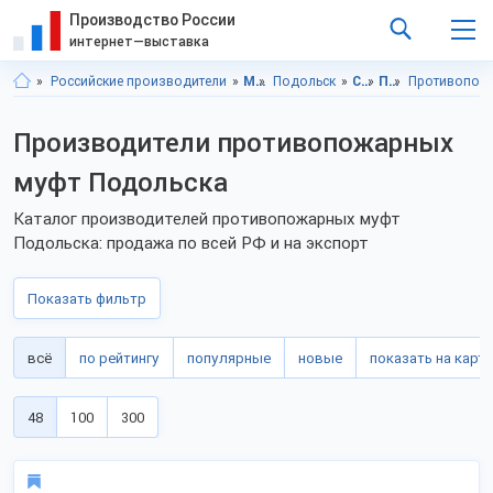
Производство России
интернет—выставка
Российские производители
Московская область
Подольск
Системы охраны и безопасности
Пожарная безопасность
Противопож
Производители противопожарных
муфт Подольска
Каталог производителей противопожарных муфт
Подольска: продажа по всей РФ и на экспорт
Показать фильтр
всё
по рейтингу
популярные
новые
показать на карте
48
100
300