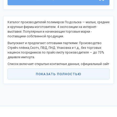
Каталог производителей полимеров Подольска — малые, средние
и крупные фирмы-изготовители. 4 экспозиции на интернет-
выставке. Популярные и начинающие торговые марки -
поставщики собственной продукции.
Выпускают и предлагают оптовыми партиями: Производство
Стрейч плёнка,Скотч, ПВД, ПНД. Упаковка и т.д., без торговых
наценок посредников по прайс-листу производителя — до 70%
дешевле импорта.
Список включает открытые контактные данные, официальный сайт
и дает возможность заказать продукцию оптом напрямую, стать
дистрибьютором в своём городе.
ПОКАЗАТЬ ПОЛНОСТЬЮ
Российские производственные фирмы активно поддерживают
программу импортозамещения и модернизации, предлагают
взаимовыгодное партнерство.
Оптовые поставки во все регионы Российской Федерации,
таможенного союза и за границу.
Для продажи за пределы РФ предоставляются сопроводительные
документы.