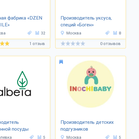
ная фабрика «DZEN
Производитель уксуса,
ILE»
специй «Боген»
ква
32
Москва
8
1 отзыв
0 отзывов
водитель
Производитель детских
янной посуды
подгузников
ета»
«INOCHIBABY»
елевка
5
Москва
5