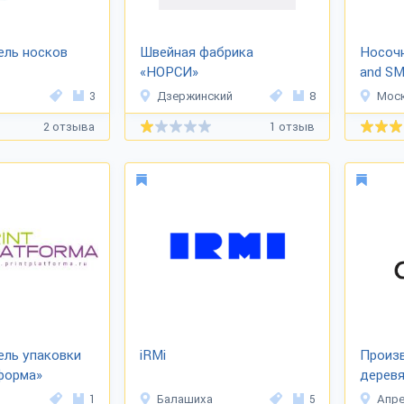
ель носков
Швейная фабрика
Носоч
«НОРСИ»
and SM
3
Дзержинский
8
Мос
2 отзыва
1 отзыв
ель упаковки
iRMi
Произ
форма»
дерев
«Альб
1
Балашиха
5
Апр