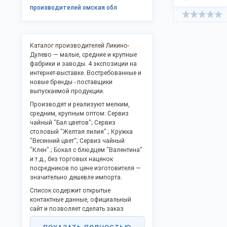
производителей омская обл
Каталог производителей Ликино-
Дулево — малые, средние и крупные
фабрики и заводы. 4 экспозиции на
интернет-выставке. Востребованные и
новые бренды - поставщики
выпускаемой продукции.
Производят и реализуют мелким,
средним, крупным оптом: Сервиз
чайный "Бал цветов"; Сервиз
столовый "Желтая лилия".; Кружка
"Весенний цвет"; Сервиз чайный
"Клен".; Бокал с блюдцем "Валентина"
и т.д., без торговых наценок
посредников по цене изготовителя —
значительно дешевле импорта.
Список содержит открытые
контактные данные, официальный
сайт и позволяет сделать заказ
напрямую, стать представителем в