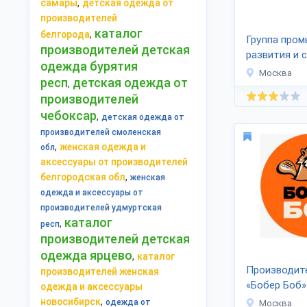
,
самары
детская одежда от
производителей
каталог
,
белгорода
Группа про
производителей детская
развития и 
одежда бурятия
Москва
респ
детская одежда от
,
производителей
чебоксар
,
детская одежда от
производителей смоленская
,
женская одежда и
обл
аксессуары от производителей
,
белгородская обл
женская
одежда и аксессуары от
производителей удмуртская
каталог
,
респ
производителей детская
одежда ярцево
,
каталог
Производит
производителей женская
«Бобер Боб»
одежда и аксессуары
,
новосибирск
одежда от
Москва