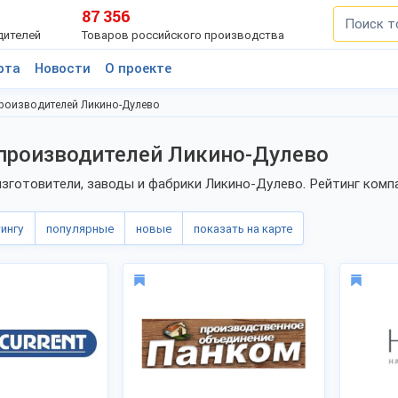
87 356
дителей
Товаров российского производства
рта
Новости
О проекте
производителей Ликино-Дулево
производителей Ликино-Дулево
зготовители, заводы и фабрики Ликино-Дулево. Рейтинг компа
тингу
популярные
новые
показать на карте