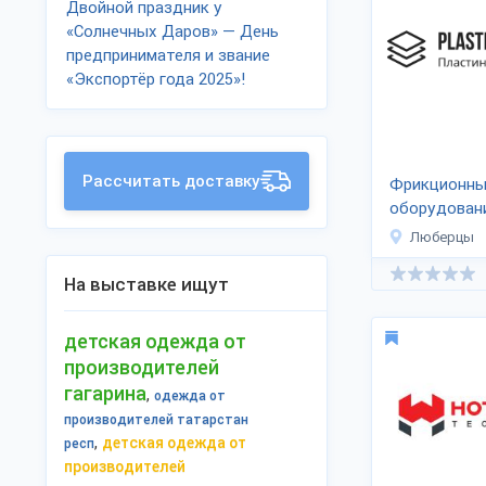
Двойной праздник у
«Солнечных Даров» — День
предпринимателя и звание
«Экспортёр года 2025»!
Рассчитать доставку
Фрикционны
оборудовани
спец.техник
Люберцы
На выставке ищут
детская одежда от
производителей
гагарина
,
одежда от
производителей татарстан
,
детская одежда от
респ
производителей