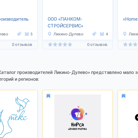
роизводитель
ООО «ПАНКОМ-
«Home
СТРОЙСЕРВИС»
лево
5
Ликино-Дулево
4
Лики
0 отзывов
0 отзывов
Каталог производителей Ликино-Дулево» представлено мало э
егорий и регионов: