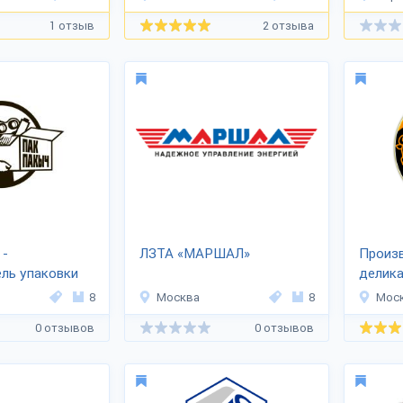
1 отзыв
2 отзыва
 -
ЛЗТА «МАРШАЛ»
Произ
ль упаковки
делик
«МЯСО
8
Москва
8
Мос
0 отзывов
0 отзывов