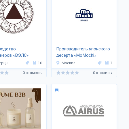
водство
Производитель японского
йнеров «ВЭЛС»
десерта «MoMochi»
ерцы
10
Москва
1
0 отзывов
0 отзывов