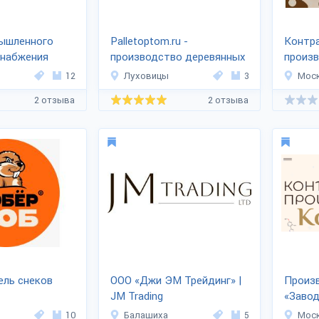
мышленного
Palletoptom.ru -
Контр
снабжения
производство деревянных
произ
поддонов
Иванов
12
Луховицы
3
Мос
2 отзыва
2 отзыва
ель снеков
ООО «Джи ЭМ Трейдинг» |
Произ
JM Trading
«Завод
10
Балашиха
5
Мос