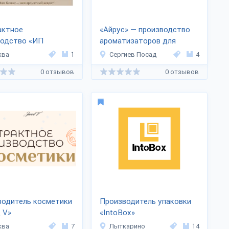
актное
«Айрус» — производство
водство «ИП
ароматизаторов для
а Е.С.»
автомобиля и дома
ква
1
Сергиев Посад
4
0 отзывов
0 отзывов
водитель косметики
Производитель упаковки
 V»
«IntoBox»
ква
7
Лыткарино
14