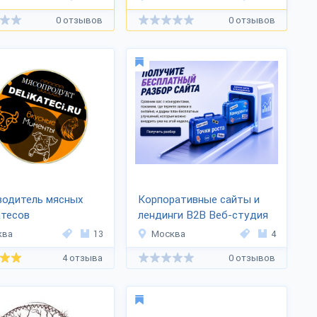
0 отзывов
0 отзывов
водитель мясных
Корпоративные сайты и
атесов
лендинги B2B Веб-студия
ПРОДУКТ»
LA47
ква
13
Москва
4
4 отзыва
0 отзывов