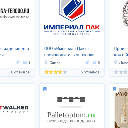
е изделия для
ООО «Империал Пак» -
Произ
я,
производитель упаковки
конте
и
3
Химки
5
Люб
0 отзывов
5 отзывов