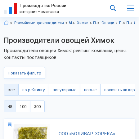
Производство России
интернет—выставка
Российские производители
Московская область
Химки
Продукты питания
Овощи
Продукты питания, Московская область
Продукты питания, Химки
Овощи, Московская об
Производители овощей Химок
Производители овощей Химок: рейтинг компаний, цены,
контакты поставщиков
Показать фильтр
всё
по рейтингу
популярные
новые
показать на карте
48
100
300
ООО «БОЛИВАР-ХОРЕКА».