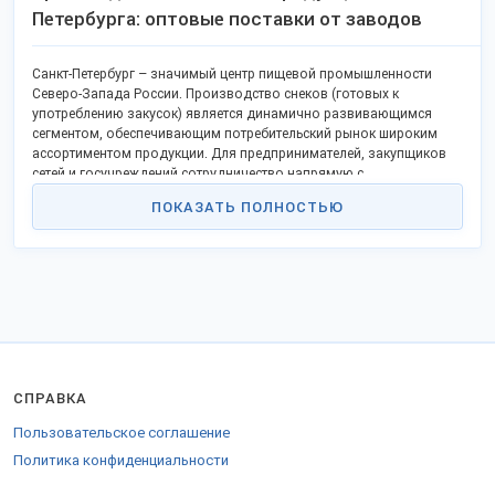
Петербурга: оптовые поставки от заводов
Санкт-Петербург – значимый центр пищевой промышленности
Северо-Запада России. Производство снеков (готовых к
употреблению закусок) является динамично развивающимся
сегментом, обеспечивающим потребительский рынок широким
ассортиментом продукции. Для предпринимателей, закупщиков
сетей и госучреждений сотрудничество напрямую с
петербургскими производителями открывает доступ к
ПОКАЗАТЬ ПОЛНОСТЬЮ
качественным отечественным товарам по конкурентным оптовым
ценам.
Ключевые производители в регионе:
ООО "Белочка-Петербург"
(осн. 2005). Специализация:
жареные семена подсолнечника и тыквы, арахис соленый и в
глазури, фисташки. Мощности в промзоне "Шушары".
АО "Русский продукт - Северо-Запад"
(осн. 2010, в структуре
крупного холдинга). Специализация: сушеные морепродукты
(кальмары, мидии), овощные чипсы, фруктовые снеки.
СПРАВКА
Ключевой актив – завод в Колпино.
ООО "Петербургские орехи"
(осн. 2012). Специализация:
Пользовательское соглашение
оптовая обжарка и упаковка орехов (кешью, миндаль, фундук),
Политика конфиденциальности
смеси орехов и сухофруктов. Работает с крупным HoReCa и
сетями.