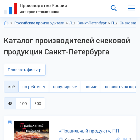
Производство России
интернет—выставка
Российские производители
Ленинградская область
Санкт-Петербург
Продукты питания
Снековая 
Каталог производителей снековой
продукции Санкт-Петербурга
Показать фильтр
всё
по рейтингу
популярные
новые
показать на карте
48
100
300
«Правильный продукт», ПП
Санкт-Петербург
3