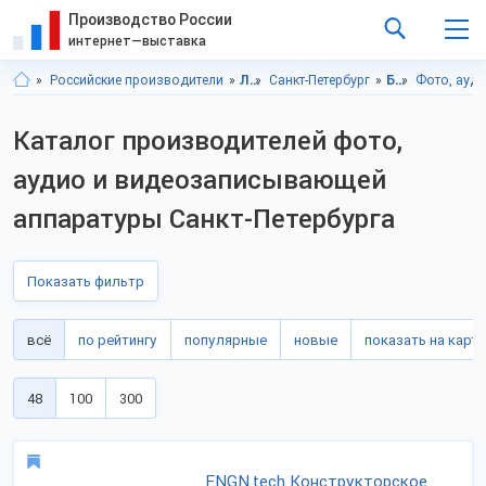
Производство России
интернет—выставка
Российские производители
Ленинградская область
Санкт-Петербург
Бытовая техника, электроника
Фото, ауди
Каталог производителей фото,
аудио и видеозаписывающей
аппаратуры Санкт-Петербурга
Показать фильтр
всё
по рейтингу
популярные
новые
показать на карте
48
100
300
ENGN.tech Конструкторское