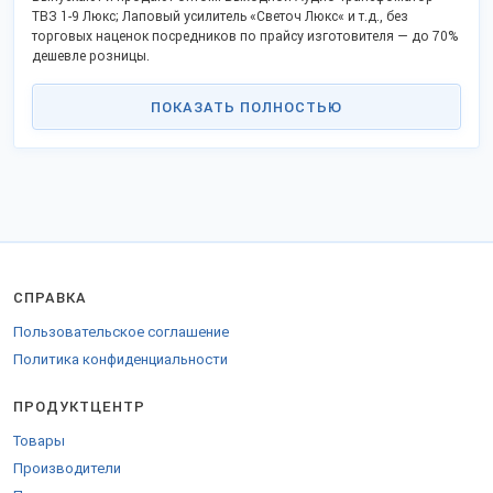
ТВЗ 1-9 Люкс; Лаповый усилитель «Светоч Люкс« и т.д., без
торговых наценок посредников по прайсу изготовителя — до 70%
дешевле розницы.
Список включает открытые контактные данные, официальный сайт
и дает возможность сделать заказ напрямую, стать партнером в
ПОКАЗАТЬ ПОЛНОСТЬЮ
своём крае.
Российские изготовители активно поддерживают процессы
импортозамещения и модернизации, предлагают
взаимовыгодное сотрудничество.
Доставляем во все регионы Российской Федерации, таможенного
союза и за рубеж.
Для закупки за пределы РФ предоставляются сопроводительные
бумаги.
СПРАВКА
Пользовательское соглашение
Политика конфиденциальности
ПРОДУКТЦЕНТР
Товары
Производители