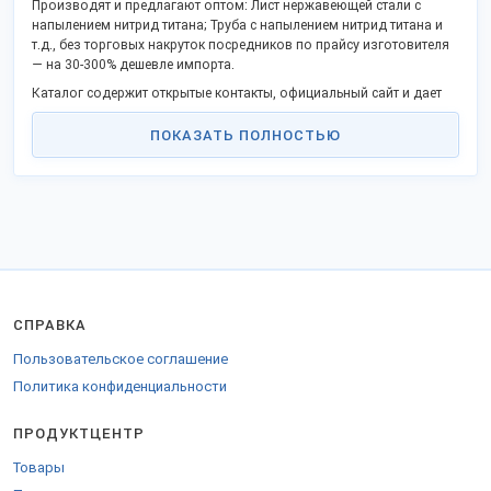
Производят и предлагают оптом: Лист нержавеющей стали с
напылением нитрид титана; Труба с напылением нитрид титана и
т.д., без торговых накруток посредников по прайсу изготовителя
— на 30-300% дешевле импорта.
Каталог содержит открытые контакты, официальный сайт и дает
возможность сделать заказ напрямую, стать дистрибьютором в
Вашем городе.
ПОКАЗАТЬ ПОЛНОСТЬЮ
Российские производственные фирмы активно включились в
программу импортозамещения и модернизации, предлагают
выгодное сотрудничество.
Грузы отправляем во все регионы России, таможенного союза и
за границу.
Для отправки в СНГ оформляются соответствующие сертификаты.
СПРАВКА
Пользовательское соглашение
Политика конфиденциальности
ПРОДУКТЦЕНТР
Товары