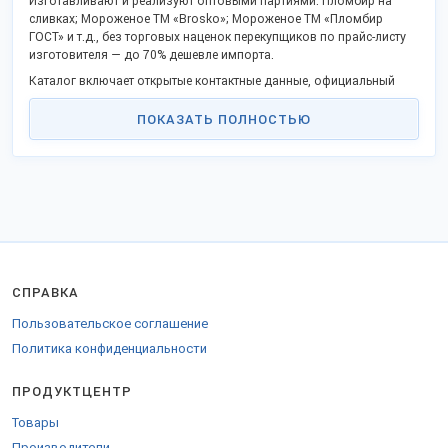
Изготавливают и реализуют оптовыми партиями: Пломбир на
сливках; Мороженое ТМ «Brosko»; Мороженое ТМ «Пломбир
ГОСТ» и т.д., без торговых наценок перекупщиков по прайс-листу
изготовителя — до 70% дешевле импорта.
Каталог включает открытые контактные данные, официальный
сайт и дает возможность заказать продукцию оптом напрямую,
стать дистрибьютором в своём крае.
ПОКАЗАТЬ ПОЛНОСТЬЮ
Российские производители активно включились в программу
импортозамещения и модернизации, предлагают выгодное
сотрудничество.
Оптовые поставки во все регионы РФ, СНГ и за границу.
Для отправки в страны Таможенного союза оформляются
соответствующие документы.
СПРАВКА
Пользовательское соглашение
Политика конфиденциальности
ПРОДУКТЦЕНТР
Товары
Производители