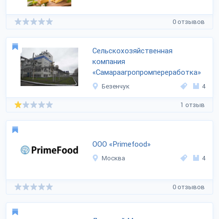
0 отзывов
Сельскохозяйственная
компания
«Самараагропромпереработка»
Безенчук
4
1 отзыв
ООО «Primefood»
Москва
4
0 отзывов