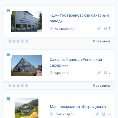
«Дмитротарановский сахарный
завод»
Алексеевка
1
0 отзывов
Сахарный завод «Успенский
сахарник»
Армавир
2
0 отзывов
Маслосырзавод «СыроДалье»
Краснодар
14