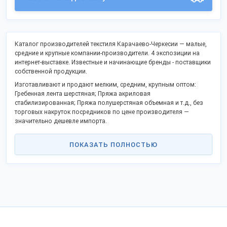
Каталог производителей текстиля Карачаево-Черкесии — малые,
средние и крупные компании-производители. 4 экспозиции на
интернет-выставке. Известные и начинающие бренды - поставщики
собственной продукции.
Изготавливают и продают мелким, средним, крупным оптом:
Гребенная лента шерстяная; Пряжа акриловая
стабилизированная; Пряжа полушерстяная объемная и т.д., без
торговых накруток посредников по цене производителя —
значительно дешевле импорта.
Список включает открытые контакты, официальный сайт и
позволяет заказать продукцию оптом напрямую, стать дилером в
ПОКАЗАТЬ ПОЛНОСТЬЮ
Вашем регионе.
Российские производители активно поддерживают процессы
импортозамещения и модернизации, предлагают
взаимовыгодное сотрудничество.
Оптовые поставки во все регионы Российской Федерации, СНГ и
на экспорт.
Для отправки за пределы РФ предоставляются необходимые