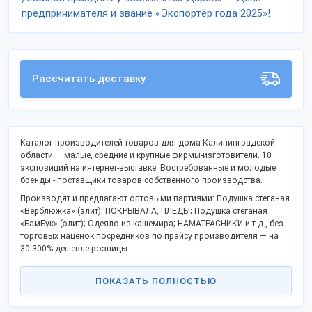
предпринимателя и звание «Экспортёр года 2025»!
Рассчитать доставку
Каталог производителей товаров для дома Калининградской
области — малые, средние и крупные фирмы-изготовители. 10
экспозиций на интернет-выставке. Востребованные и молодые
бренды - поставщики товаров собственного производства.
Производят и предлагают оптовыми партиями: Подушка стеганая
«Верблюжка» (элит); ПОКРЫВАЛА, ПЛЕДЫ; Подушка стеганая
«БамБук» (элит); Одеяло из кашемира; НАМАТРАСНИКИ и т.д., без
торговых наценок посредников по прайсу производителя — на
30-300% дешевле розницы.
Список содержит открытые контактные данные, официальный сайт
и дает возможность связаться напрямую, стать дилером в своём
ПОКАЗАТЬ ПОЛНОСТЬЮ
регионе.
Российские производители активно включились в процессы