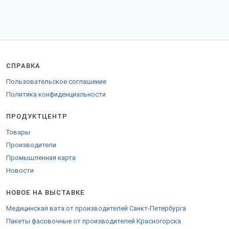
импортозамещения и модернизации, предлагают прибыльное
партнерство.
Грузы отправляем во все регионы РФ, СНГ и за рубеж.
Для поставки в страны ТС предоставляются соответствующие
сертификаты.
СПРАВКА
Пользовательское соглашение
Политика конфиденциальности
ПРОДУКТЦЕНТР
Товары
Производители
Промышленная карта
Новости
НОВОЕ НА ВЫСТАВКЕ
Медицинская вата от производителей Санкт-Петербурга
Пакеты фасовочные от производителей Красногорска