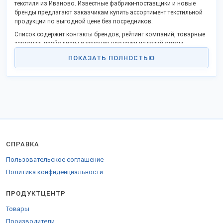
текстиля из Иваново. Известные фабрики-поставщики и новые
бренды предлагают заказчикам купить ассортимент текстильной
продукции по выгодной цене без посредников.
Список содержит контакты брендов, рейтинг компаний, товарные
карточки, прайс-листы и условия продажи изделий оптом.
ООО «Вичугская Мануфактура» предлагает нароссийский рынок
ПОКАЗАТЬ ПОЛНОСТЬЮ
ассортимент технических тканей. Отделочная фабрика «Традиции
текстиля» и «Текстильная компания «Русский Дом» реализуют
оптом натуральные хлопковые ткани для производства КПБ.
Текстильная фабрика «Рехмуновъ» выпускает и предлагает
оптовикам купить ассортимент постельного белья и текстиля для
дома (полотенца, простыни, комплекты постельного белья,
наматрасники и пр.).
Список ассортимента продукции, контакты предприятий, каталоги
и цены смотрите в товарных карточках компаний на выставке.
СПРАВКА
Производство сертфицировано в соответствии с ГОСТ РФ и
Пользовательское соглашение
международными стандартами.
Политика конфиденциальности
Производители приглашают к сотрудничеству швейные компании,
производственные фирмы, торговые сети и магазины, гос.
ПРОДУКТЦЕНТР
заказчиков.
Доставка по России и СНГ транспортными компаниями.
Товары
Производители