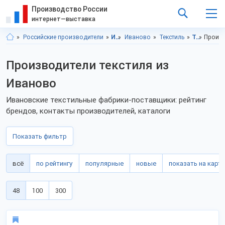
Производство России
интернет—выставка
Российские производители
Ивановская область
Иваново
Текстиль
Текстиль, Ивановская область
Произв
Производители текстиля из
Иваново
Ивановские текстильные фабрики-поставщики: рейтинг
брендов, контакты производителей, каталоги
Показать фильтр
всё
по рейтингу
популярные
новые
показать на карте
48
100
300