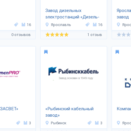
Завод дизельных
Яросл
электростанций «Дизель-
завод
Систем»
16
Ярославль
16
Яро
0 отзывов
1 отзыв
ЯЗАСВЕТ»
«Рыбинский кабельный
Компа
завод»
3
Рыбинск
3
Яро