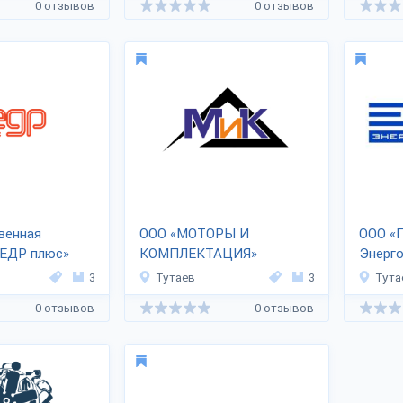
0 отзывов
0 отзывов
венная
ООО «МОТОРЫ И
ООО «
КЕДР плюс»
КОМПЛЕКТАЦИЯ»
Энерг
3
Тутаев
3
Тута
0 отзывов
0 отзывов