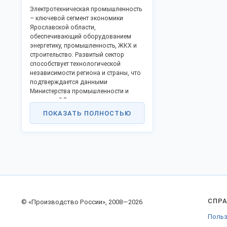
Электротехническая промышленность
– ключевой сегмент экономики
Ярославской области,
обеспечивающий оборудованием
энергетику, промышленность, ЖКХ и
строительство. Развитый сектор
способствует технологической
независимости региона и страны, что
подтверждается данными
Министерства промышленности и
торговли РФ и стратегиями развития
Ярославской области.
ПОКАЗАТЬ ПОЛНОСТЬЮ
Крупнейшие производители
электротоваров в регионе:
Ярославский
электромашиностроительный
завод (ЯЭМЗ)
(Основан в 1950 г.).
Специализация: силовые
трансформаторы, высоковольтное
оборудование, комплектные
трансформаторные подстанции
СПР
© «Производство России», 2008—2026
(КТП). Основные материалы:
Польз
электротехническая сталь, медь,