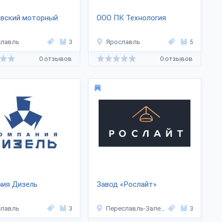
авский моторный
ООО ПК Технология
славль
3
Ярославль
5
0 отзывов
0 отзывов
ния Дизель
Завод «Рослайт»
славль
3
Переславль-Залесский
3