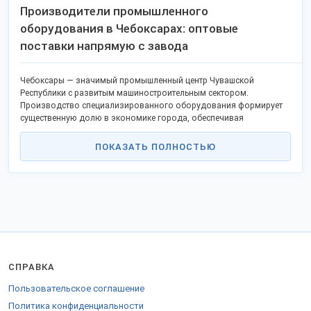
Производители промышленного
оборудования в Чебоксарах: оптовые
поставки напрямую с завода
Чебоксары — значимый промышленный центр Чувашской
Республики с развитым машиностроительным сектором.
Производство специализированного оборудования формирует
существенную долю в экономике города, обеспечивая
потребности строительства, энергетики и промышленных
предприятий по всей России. Прямое сотрудничество с местными
ПОКАЗАТЬ ПОЛНОСТЬЮ
производителями позволяет закупщикам оптимизировать
расходы.
Ключевые производственные предприятия города:
ОАО "Чебоксарский электроаппаратный завод" (ЧЭАЗ)
.
Основан в 1931 году. Специализация: электротехническое
оборудование, блоки ручного управления (БРУ),
низковольтная аппаратура, системы автоматики. Применяет
литье пластмасс под давлением и автоматизированную сборку.
СПРАВКА
АО "ЭЛАРА"
. Основано в 1963 году. Специализация:
высокоточные приборы контроля и учета жидкостей, включая
Пользовательское соглашение
расходомеры РУС-1, системы автоматизации технологических
процессов. Использует микропроцессорные технологии.
Политика конфиденциальности