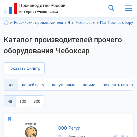
Производство России
интернет—выставка
Российские производители
Чувашская респ.
Чебоксары
Промышленное оборудование
Прочее оборуд
Каталог производителей прочего
оборудования Чебоксар
Показать фильтр
всё
по рейтингу
популярные
новые
показать на карте
48
100
300
ООО Регул
Чебоксары
4