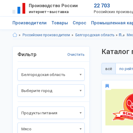
22 703
Производство России
интернет—выставка
Российских произво
Производители
Товары
Спрос
Промышленная ка
Российские производители
Белгородская область
Продукты питания
Мя
Каталог 
Фильтр
Очистить
всё
по рей
Белгородская область
Выберите город
Продукты питания
Мясо