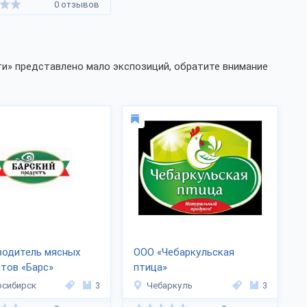
0 отзывов
ти» представлено мало экспозиций, обратите внимание
водитель мясных
ООО «Чебаркульская
тов «Барс»
птица»
осибирск
3
Чебаркуль
3