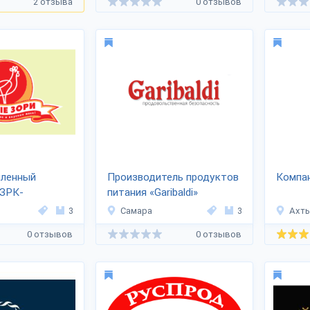
2 отзыва
0 отзывов
ленный
Производитель продуктов
Компа
ЭЗРК-
питания «Garibaldi»
»
3
Самара
3
Ахт
0 отзывов
0 отзывов