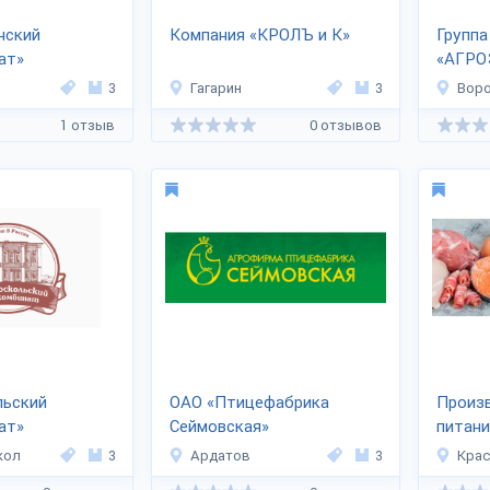
нский
Компания «КРОЛЪ и К»
Группа
ат»
«АГРО
3
Гагарин
3
Вор
1 отзыв
0 отзывов
льский
ОАО «Птицефабрика
Произ
ат»
Сеймовская»
питани
кол
3
Ардатов
3
Кра