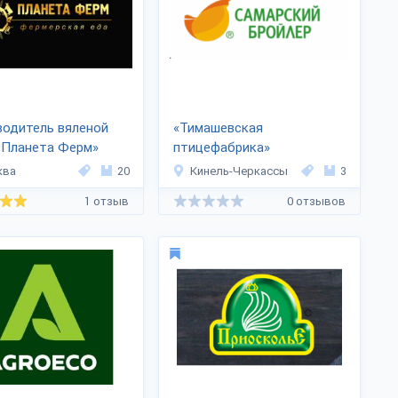
одитель вяленой
«Тимашевская
«Планета Ферм»
птицефабрика»
ква
20
Кинель-Черкассы
3
1 отзыв
0 отзывов