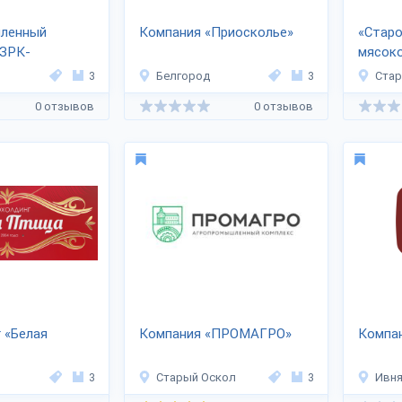
ленный
Компания «Приосколье»
«Стар
ЭЗРК-
мясок
»
3
Белгород
3
Стар
0 отзывов
0 отзывов
 «Белая
Компания «ПРОМАГРО»
Компан
3
Старый Оскол
3
Ивн