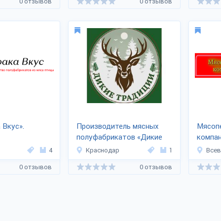
0 отзывов
0 отзывов
 Вкус».
Производитель мясных
Мясоп
полуфабрикатов «Дикие
компан
Традиции»
4
Краснодар
1
Все
0 отзывов
0 отзывов