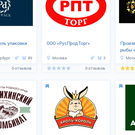
ель упаковки
ООО «РусПродТорг»
Произв
рыбы 
рбург
49
Москва
3
Мос
0 отзывов
0 отзывов