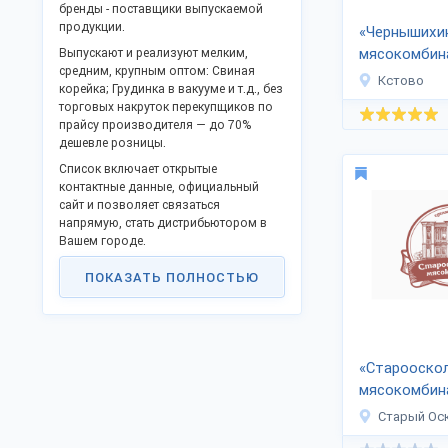
бренды - поставщики выпускаемой
продукции.
«Чернышихи
мясокомбин
Выпускают и реализуют мелким,
средним, крупным оптом: Свиная
Кстово
корейка; Грудинка в вакууме и т.д., без
торговых накруток перекупщиков по
прайсу производителя — до 70%
дешевле розницы.
Список включает открытые
контактные данные, официальный
сайт и позволяет связаться
напрямую, стать дистрибьютором в
Вашем городе.
Российские производственные фирмы
ПОКАЗАТЬ ПОЛНОСТЬЮ
активно поддерживают программу
импортозамещения и модернизации,
предлагают прибыльное партнерство.
Доставка во все регионы РФ, ТС и на
экспорт.
«Старооско
мясокомбин
Для экспорта в страны Евросоюза
предоставляются соответствующие
Старый Ос
сертификаты.