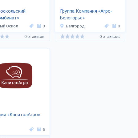
ооскольский
Группа Компания «Агро-
омбинат»
Белогорье»
ый Оскол
3
Белгород
3
0 отзывов
0 отзывов
ия «КапиталАгро»
я
5