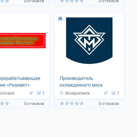
0 отзывов
0 отзывов
ерерабатывающая
Производитель
ия «Реалмит»
охлажденного мяса
«ТРИМТ»
воложск
1
Воскресенск
1
0 отзывов
0 отзывов