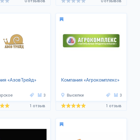
0 отзывов
0 отзывов
ния «АзовТрейд»
Компания «Агрокомплекс»
ырское
3
Выселки
3
1 отзыв
1 отзыв