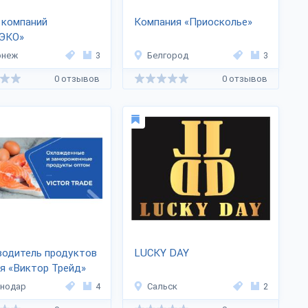
 компаний
Компания «Приосколье»
ЭКО»
онеж
3
Белгород
3
0 отзывов
0 отзывов
водитель продуктов
LUCKY DAY
я «Виктор Трейд»
снодар
4
Сальск
2