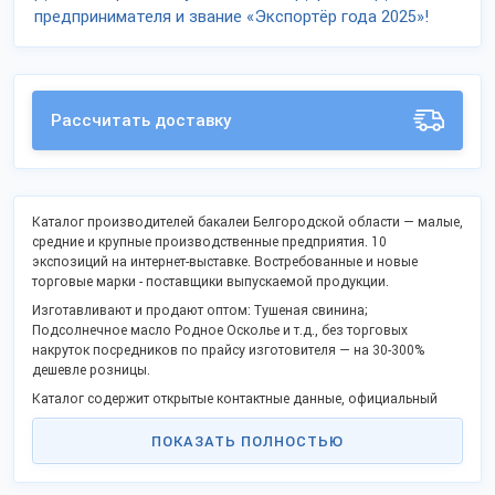
предпринимателя и звание «Экспортёр года 2025»!
Рассчитать доставку
Каталог производителей бакалеи Белгородской области — малые,
средние и крупные производственные предприятия. 10
экспозиций на интернет-выставке. Востребованные и новые
торговые марки - поставщики выпускаемой продукции.
Изготавливают и продают оптом: Тушеная свинина;
Подсолнечное масло Родное Осколье и т.д., без торговых
накруток посредников по прайсу изготовителя — на 30-300%
дешевле розницы.
Каталог содержит открытые контактные данные, официальный
сайт и дает возможность сделать заказ напрямую, стать
представителем в Вашем городе.
ПОКАЗАТЬ ПОЛНОСТЬЮ
Российские изготовители активно включились в программу
импортозамещения и модернизации, предлагают