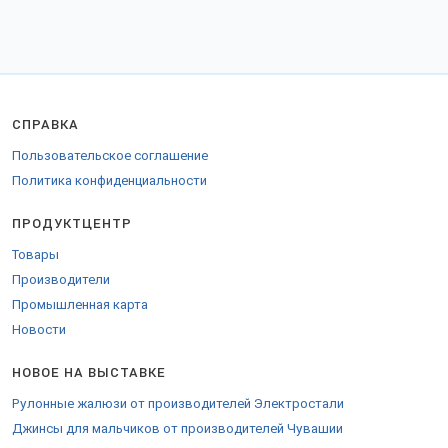
взаимовыгодное сотрудничество.
Заказы отправляем во все регионы РФ, таможенного союза и за
рубеж.
Для закупки в страны Евросоюза предоставляются необходимые
накладные.
СПРАВКА
Пользовательское соглашение
Политика конфиденциальности
ПРОДУКТЦЕНТР
Товары
Производители
Промышленная карта
Новости
НОВОЕ НА ВЫСТАВКЕ
Рулонные жалюзи от производителей Электростали
Джинсы для мальчиков от производителей Чувашии