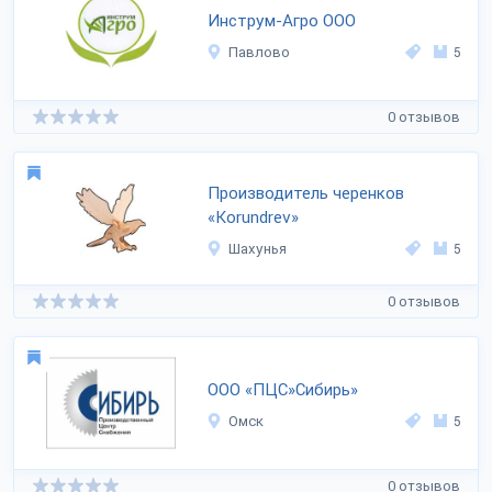
Инструм-Агро ООО
Павлово
5
0 отзывов
Производитель черенков
«Korundrev»
Шахунья
5
0 отзывов
ООО «ПЦС»Сибирь»
Омск
5
0 отзывов