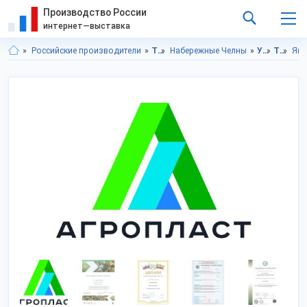
Производство России
интернет—выставка
Российские производители
Татарстан респ.
Набережные Челны
Упаковка
Тара
Ящ