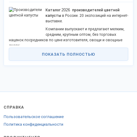
2026
Каталог
производителей цветной
капусты
в России. 20 экспозиций на интернет-
выставке.
Компании выпускают и предлагают мелким,
средним, крупным оптом, без торговых
наценок посредников по цене изготовителя, овощи и овощные
смеси:
замороженные
ПОКАЗАТЬ ПОЛНОСТЬЮ
сушеные
консервированные
свежие
Список включает открытые контакты, адрес, прайс, телефон,
официальный сайт поставщика, и дает возможность купить,
заказать овощные изделия напрямую, стать дистрибьютором в
регионе (Москва, Московская область и др.).
Вся продукция имеет сертификаты и соответствует санитарным
СПРАВКА
нормам и регламентам производства России.
Производителями цветной капусты и брокколи налажено
Пользовательское соглашение
производство и оптовая продажа сопутствующего ассортимента
Политика конфиденциальности
товара:
фруктов