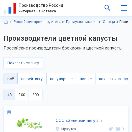
Производство России
интернет—выставка
Российские производители
Продукты питания
Овощи
Произв
Производители цветной капусты
Российские производители брокколи и цветной капусты.
Показать фильтр
всё
по рейтингу
популярные
новые
показать на карте
48
100
300
ООО «Зеленый август»
Иркутск
3