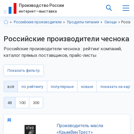
Производство России
интернет—выставка
Российские производители
Продукты питания
Овощи
Россий
Российские производители чеснока
Российские производители чеснока : рейтинг компаний,
каталог прямых поставщиков, прайс-листы
Показать фильтр
всё
по рейтингу
популярные
новые
показать на карте
48
100
300
Производитель масла
«КрымВинТрест»