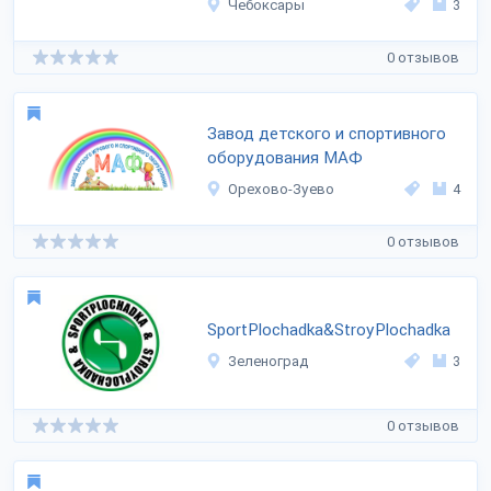
Чебоксары
3
0 отзывов
Завод детского и спортивного
оборудования МАФ
Орехово-Зуево
4
0 отзывов
SportPlochadka&StroyPlochadka
Зеленоград
3
0 отзывов