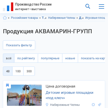
Производство России
интернет—выставка
Российские товары
Татарстан респ.
Набережные Челны
Детские товары
Игровые площа
Продукция АКВАМАРИН-ГРУПП
Показать фильтр
всё
по рейтингу
популярные
новые
показать на карте
48
100
300
Цена договорная
Детские игровые площадки
«под ключ»
Набережные Челны