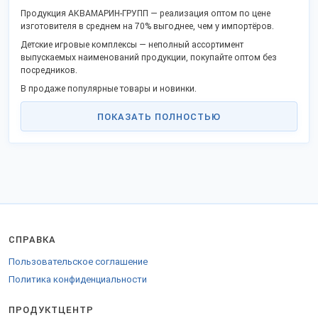
Продукция АКВАМАРИН-ГРУПП — реализация оптом по цене
изготовителя в среднем на 70% выгоднее, чем у импортёров.
Детские игровые комплексы — неполный ассортимент
выпускаемых наименований продукции, покупайте оптом без
посредников.
В продаже популярные товары и новинки.
Качество отвечает ГОСТ или ТУ, не проигрывает европейским
ПОКАЗАТЬ ПОЛНОСТЬЮ
аналогам.
Станьте дилером или оптовым партнёром в своём городе и
получите преимущества сотрудничества без посредников.
Реализуем товары в городах: Казань, Москва, Набережные Челны,
Санкт-Петербург, Самара и других.
Доставка удобной ТК во все города Российской Федерации,
таможенного союза и за границу.
Для продажи в страны Евросоюза оформляются необходимые
СПРАВКА
бумаги.
Закажите продукцию на
стенде компании
.
Пользовательское соглашение
Политика конфиденциальности
ПРОДУКТЦЕНТР