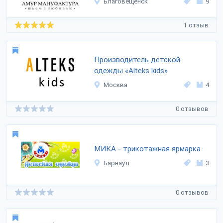
Благовещенск
9
1 отзыв
Производитель детской
одежды «Alteks kids»
Москва
4
0 отзывов
МИКА - трикотажная ярмарка
Барнаул
3
0 отзывов