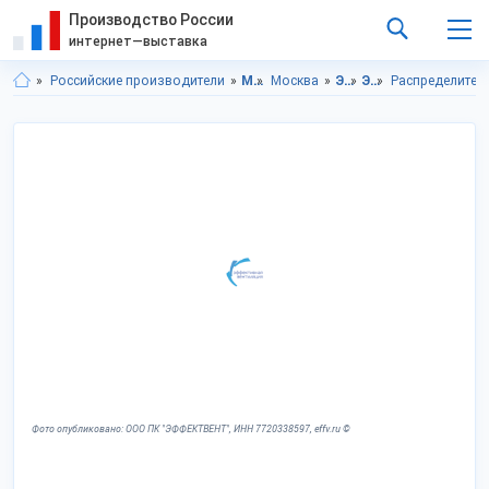
Производство России
интернет—выставка
Российские производители
Московская область
Москва
Электротовары
Электромонтажное оборудование
Распределител
Фото опубликовано: ООО ПК "ЭФФЕКТВЕНТ", ИНН 7720338597, effv.ru ©