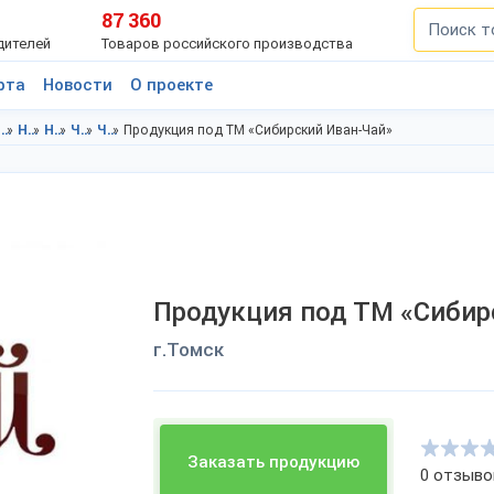
87 360
дителей
Товаров российского производства
рта
Новости
О проекте
Продукты питания в г.Томск
Напитки в Томская область
Напитки в г.Томск
Чай в Томская область
Чай в г.Томск
Продукция под ТМ «Сибирский Иван-Чай»
Продукция под ТМ «Сибир
г.Томск
Заказать продукцию
0 отзыво