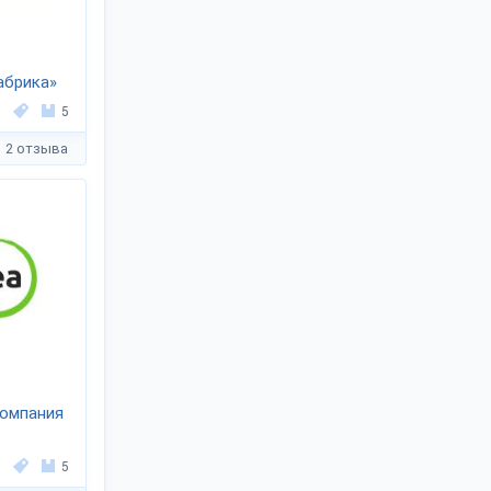
абрика»
5
2 отзыва
компания
5