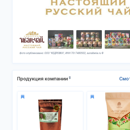
Фото опубликовано: ООО "КЕДРОВКА", ИНН 7017480502, sunsiberia.ru ©
Продукция компании
8
Смо