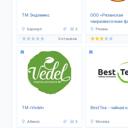
ТМ Эндемикс
ООО «Рязанская
чаеразвесочная ф
Барнаул
3
Рязань
0 отзывов
ТМ «Vedel»
BestTea - чайная 
Абинск
3
Москва