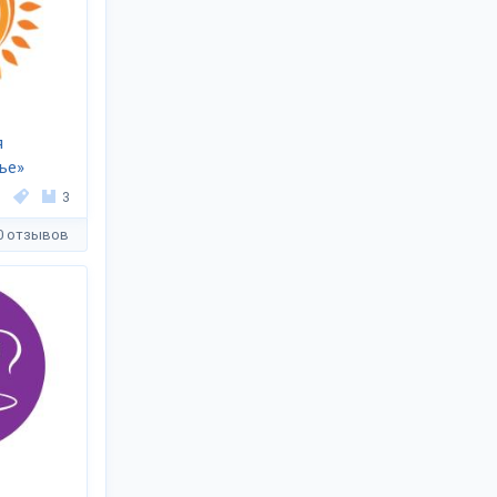
я
ье»
3
0 отзывов