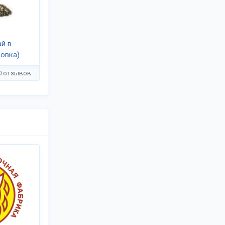
й в
ковка)
0 отзывов