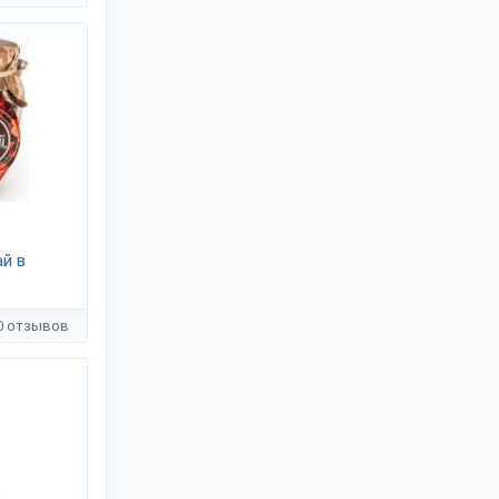
й в
0 отзывов