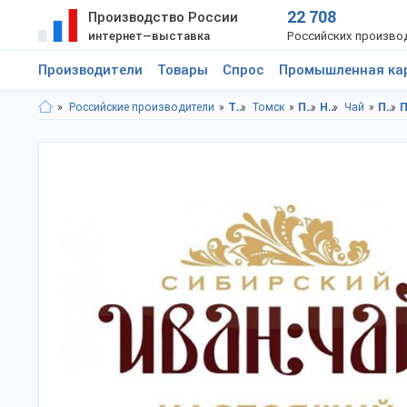
22 708
Производство России
интернет—выставка
Российских произво
Производители
Товары
Спрос
Промышленная ка
Российские производители
Томская область
Томск
Продукты питания
Напитки
Чай
Продукты питания в Томская область