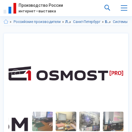
Производство России
интернет—выставка
Российские производители
Ленинградская область
Санкт-Петербург
Бытовая техника, электроника
Системы у