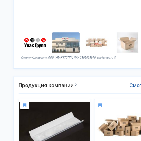
Фото опубликовано: ООО "УПАК ГРУПП", ИНН 2302063970, upakgroup.ru ©
Продукция компании
5
Смо