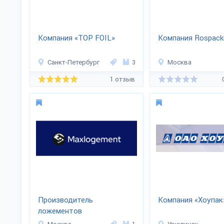
Компания «TOP FOIL»
Компания Rospack
Санкт-Петербург
3
Москва
1 отзыв
Производитель
Компания «Хоупак
ложементов
«МаксЛожемент»