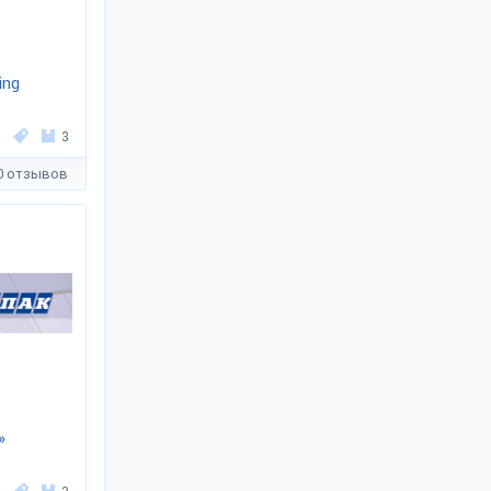
ing
3
0 отзывов
»