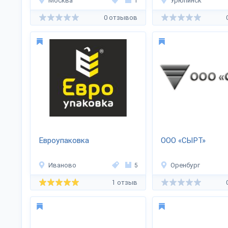
Москва
1
Урюпинск
0 отзывов
Евроупаковка
ООО «СЫРТ»
Иваново
5
Оренбург
1 отзыв