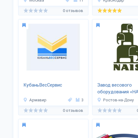
Москва
11
Краснодар
0 отзывов
КубаньВесСервис
Завод весового
оборудования «Н
Армавир
3
Ростов-на-Дону
0 отзывов