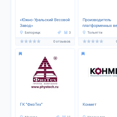
«Южно-Уральский Весовой
Производитель
Завод»
платформенных в
«Акрон Металл Ре
Белорецк
3
Тольятти
0 отзывов
ГК "ФизТех"
Конмет