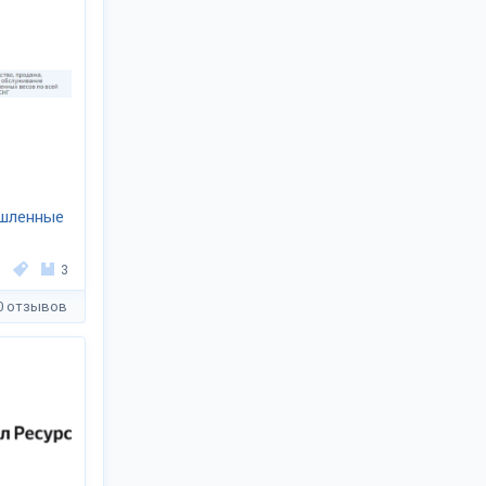
шленные
3
0 отзывов