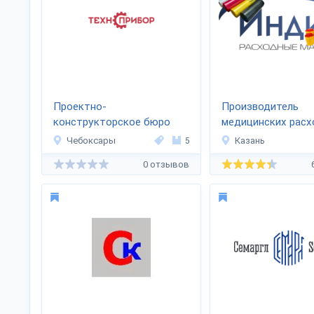
Проектно-
Производитель
конструкторское бюро
медицинских рас
Техноприбор
материалов «ИНД
Чебоксары
5
Казань
0 отзывов