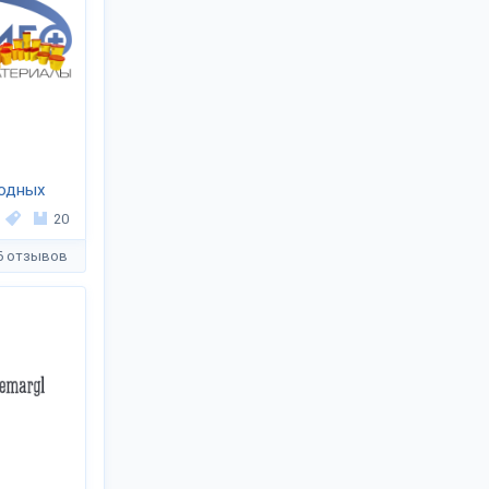
ходных
ИГО»
20
6 отзывов