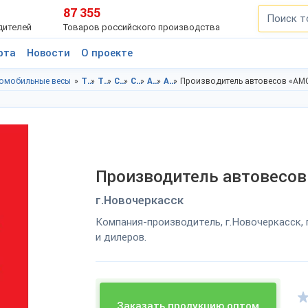
87 355
дителей
Товаров российского производства
рта
Новости
О проекте
омобильные весы
Торговое оборудование в Ростовская область
Торговое оборудование в г.Новочеркасск
Складское оборудование в Ростовская область
Складское оборудование в г.Новочеркасск
Автомобильные весы в Ростовская область
Автомобильные весы в г.Новочеркасск
Производитель автовесов «АМ
Производитель автовесов
г.Новочеркасск
Компания-производитель, г.Новочеркасск,
и дилеров.
Заказать продукцию оптом