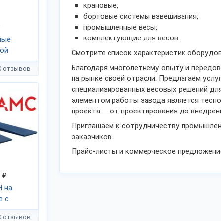
крановые;
бортовые системы взвешивания;
₽
промышленные весы;
комплектующие для весов.
ные
ой
Смотрите список характеристик оборудова
Благодаря многолетнему опыту и передов
0 отзывов
на рынке своей отрасли. Предлагаем услу
специализированных весовых решений дл
элементом работы завода является тесно
проекта — от проектирования до внедрен
Приглашаем к сотрудничеству промышленн
заказчиков.
Прайс-листы и коммерческое предложение 
0
₽
 на
е с
0 отзывов