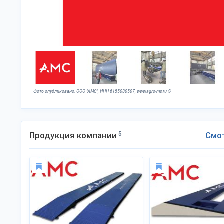
Фото опубликовано: ООО "АМС", ИНН 6155080507, www.agro-ms.ru ©
Продукция компании
5
Смо