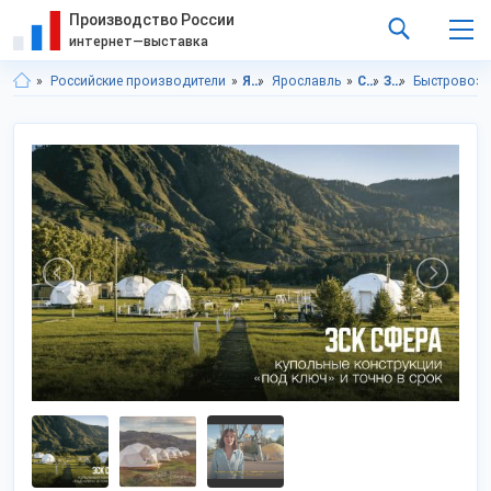
Производство России
интернет—выставка
Российские производители
Ярославская область
Ярославль
Строительство и ремонт
Здания заводской готовности
Быстровоз