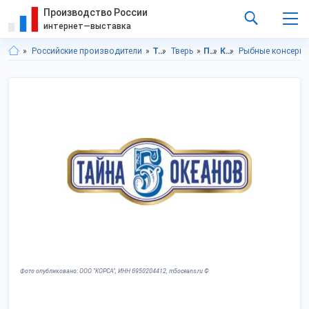
Производство России
интернет—выставка
Российские производители
Тверская область
Тверь
Продукты питания
Консервы
Рыбные консерв
Фото опубликовано: ООО "КОРСА", ИНН 6950204412, m5oceans.ru ©