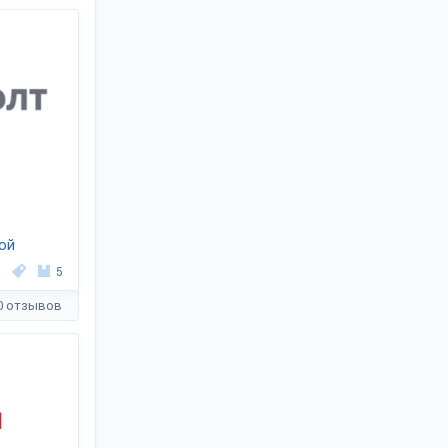
ой
ЭЛТ»
5
0 отзывов