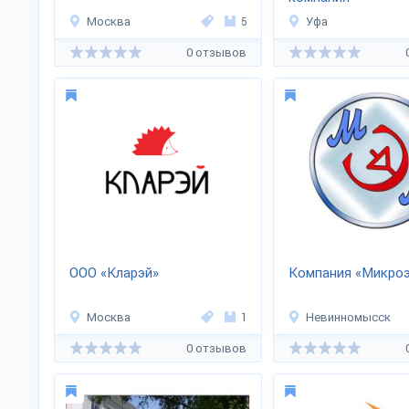
«ГеоСпецПрибор»
Москва
5
Уфа
0 отзывов
ООО «Кларэй»
Компания «Микро
Москва
1
Невинномысск
0 отзывов