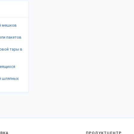
й мешков
ели пакетов
овой тары в
леящихся
й шляпных
АВКА
ПРОДУКТЦЕНТР