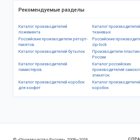
Рекомендуемые разделы
Каталог производителей
Каталог производителе
ложемента
тканевых
Российские производители реторт-
Российские производит
пакетов
zip-lock
Каталог производителей бутылок
Производители пластик
России
Каталог производителей
Каталог российских
ламистеров
производителей самок
этикеток
Каталог производителей коробок
Каталог производителе
для конфет
коробок
СПР
© «Производство России», 2008—2026