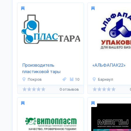
Производитель
«АЛЬФАПАК22»
пластиковой тары
«Пластара»
Покров
10
Барнаул
0 отзывов