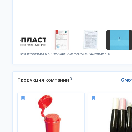
Фото опубликовано: ООО "С-ПЛАСТИК", ИНН 7604254089, www.minitara.ru ©
Продукция компании
3
Смо