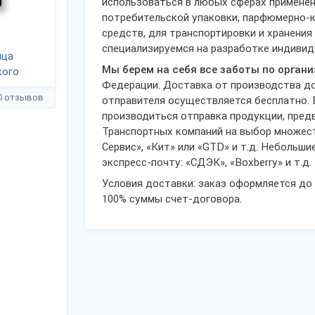
использоваться в любых сферах применен
потребительской упаковки, парфюмерно-к
средств, для транспортировки и хранени
специализируемся на разработке индивид
ица
Мы берем на себя все заботы по орган
кого
Федерации. Доставка от производства до
0 отзывов
отправителя осуществляется бесплатно.
производиться отправка продукции, пред
Транспортных компаний на выбор множеств
Сервис», «Кит» или «GTD» и т.д. Небольш
экспресс-почту: «СДЭК», «Boxberry» и т.д.
Условия доставки: заказ оформляется до
100% суммы счет-договора.