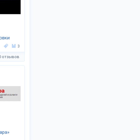
овки
3
0 отзывов
ара»