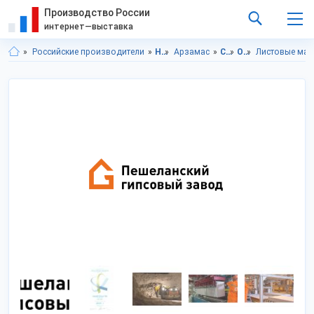
Производство России
интернет—выставка
Российские производители
Нижегородская область
Арзамас
Строительство и ремонт
Отделочные материалы
Листовые мат