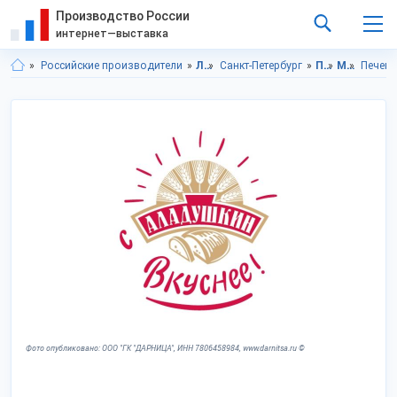
Производство России
интернет—выставка
Российские производители
Ленинградская область
Санкт-Петербург
Продукты питания
Мучные изделия
Печень
Фото опубликовано: ООО "ГК "ДАРНИЦА", ИНН 7806458984, www.darnitsa.ru ©