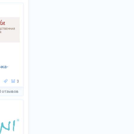
чка-
3
0 отзывов