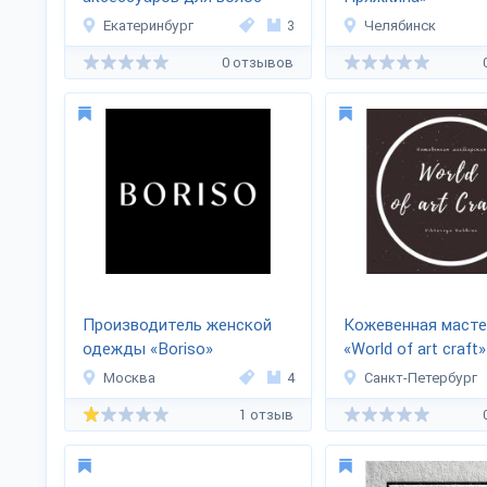
DECUS (Декус)
Екатеринбург
3
Челябинск
0 отзывов
Производитель женской
Кожевенная масте
одежды «Boriso»
«World of art craft»
Москва
4
Санкт-Петербург
1 отзыв