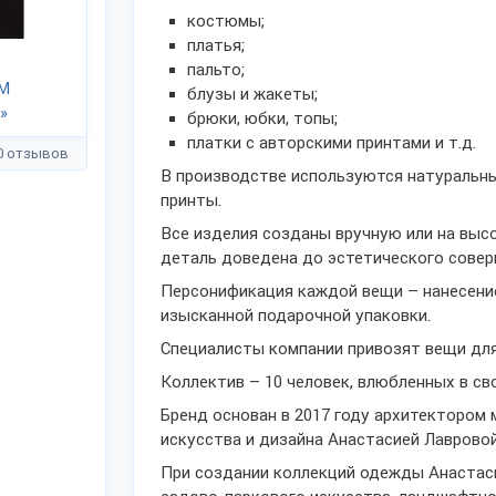
костюмы;
платья;
₽
пальто;
ТМ
блузы и жакеты;
»
брюки, юбки, топы;
платки с авторскими принтами и т.д.
0 отзывов
В производстве используются натуральны
принты.
Все изделия созданы вручную или на вы
деталь доведена до эстетического совер
Персонификация каждой вещи – нанесени
изысканной подарочной упаковки.
Специалисты компании привозят вещи для
Коллектив – 10 человек, влюбленных в св
Бренд основан в 2017 году архитектором
искусства и дизайна Анастасией Лавровой
При создании коллекций одежды Анастас