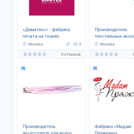
«Димитекс» - фабрика
Производитель
печати на тканях.
текстильных аксе
«Rossini»
Москва
3
Москва
0 отзывов
Производитель
Фабрика «Мадам
аксессуаров для волос
Пряжкина»