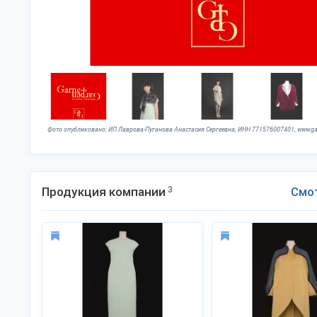
Фото опубликовано: ИП Лаврова-Пуганова Анастасия Сергеевна, ИНН 771576007401, www.ga
Продукция компании
3
Смо