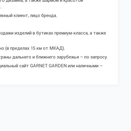
го дизайна, а также шармом и красотой
.
оянный клиент, лицо бренда.
дажи изделий в бутиках премиум-класса, а также
о (в пределах 15 км от МКАД).
траны дальнего и ближнего зарубежья – по запросу.
циальный сайт GARNET GARDEN или наличными –