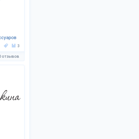
ссуаров
3
0 отзывов