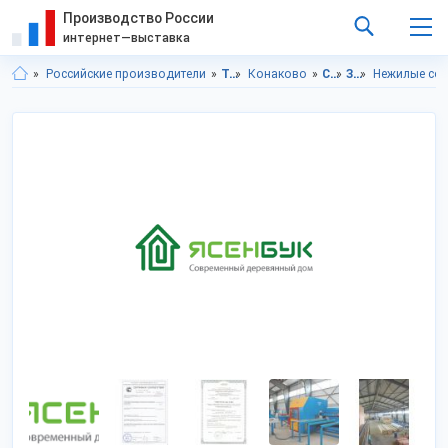
Производство России
интернет—выставка
Российские производители
Тверская область
Конаково
Строительство и ремонт
Здания заводской готовности
Нежилые со