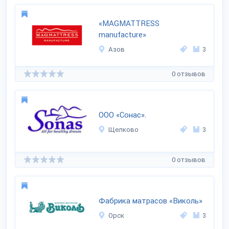
«MAGMATTRESS
manufacture»
Азов
3
0 отзывов
ООО «Сонас».
Щелково
3
0 отзывов
Фабрика матрасов «Виколь»
Орск
3