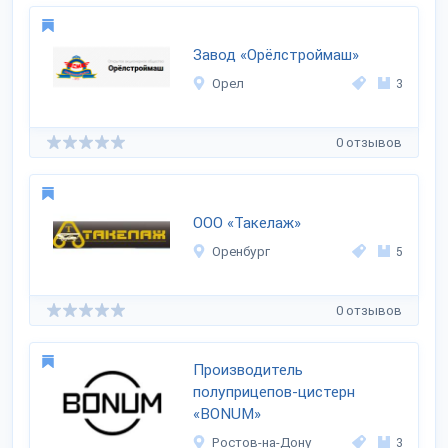
Завод «Орёлстроймаш»
Орел
3
0 отзывов
ООО «Такелаж»
Оренбург
5
0 отзывов
Производитель
полуприцепов-цистерн
«BONUM»
Ростов-на-Дону
3