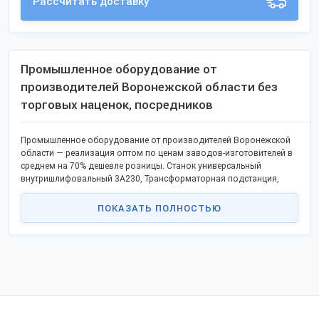
Рассчитать доставку
Промышленное оборудование от
производителей Воронежской области без
торговых наценок, посредников
Промышленное оборудование от производителей Воронежской
области — реализация оптом по ценам заводов-изготовителей в
среднем на 70% дешевле розницы. Станок универсальный
внутришлифовальный 3А230, Трансформаторная подстанция,
Специальный внутришлифовальный станок мод. ВС3-103,
Частотные преобразователи или преобразователи частоты, Ткань
ПОКАЗАТЬ ПОЛНОСТЬЮ
фильтровальная полипропиленовая термообработанная ТФ-3-ПТ
— каталог отечественного промышленного оборудования
включает новые образцы, модели популярных брендов.
Оборудование изготавливается по новейшим технологиям.
Качество отвечает госстандартам, техническим условиям, не
проигрывает иностранным конкурентам.
Обращайтесь за выгодными условиями сотрудничества для
дилеров и оптовиков к менеджерам заводов, станьте торговым