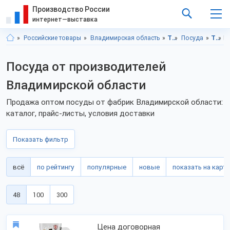
Производство России
интернет—выставка
Российские товары
Владимирская область
Товары для дома
Посуда
Товары для дома, Владимирская область
П
Посуда от производителей
Владимирской области
Продажа оптом посуды от фабрик Владимирской области:
каталог, прайс-листы, условия доставки
Показать фильтр
всё
по рейтингу
популярные
новые
показать на карте
48
100
300
Цена договорная