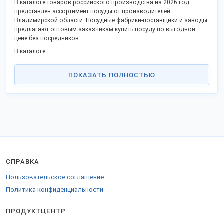
В каталоге товаров российского производства на 2026 год
представлен ассортимент посуды от производителей
Владимирской области. Посудные фабрики-поставщики и заводы
предлагают оптовым заказчикам купить посуду по выгодной
цене без посредников.
В каталоге:
наборы посудные;
стеклянные бокалы и стаканы;
ПОКАЗАТЬ ПОЛНОСТЬЮ
хрустальные бокалы;
кастрюли и сковороды;
посуда из оцинкованной и нержавеющей стали;
подносы столовые пластмассовые;
столовые приборы (ложки, вилки, ножи и пр.);
графины;
кружки;
кувшины;
салатники;
СПРАВКА
фужеры и пр.
Смотрите список ассортимента продукции, характеристики и
Пользовательское соглашение
материалы в товарных карточках брендов.
Политика конфиденциальности
Производство сертифицировано.
ПРОДУКТЦЕНТР
Производители приглашают к сотрудничеству оптовых
заказчиков, дилеров, рестораны и кафе, магазины и торговые